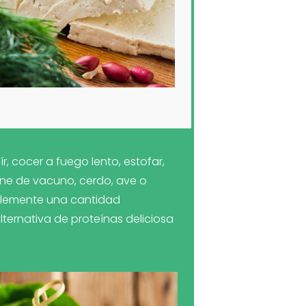
ír, cocer a fuego lento, estofar,
arne de vacuno, cerdo, ave o
mplemente una cantidad
ternativa de proteínas deliciosa