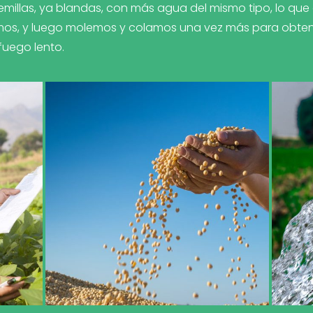
millas, ya blandas, con más agua del mismo tipo, lo qu
os, y luego molemos y colamos una vez más para obtene
 fuego lento.