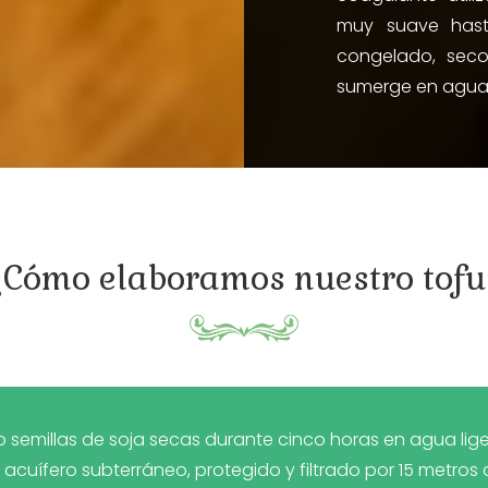
muy suave hast
congelado, sec
sumerge en agua y
¿Cómo elaboramos nuestro tofu
millas de soja secas durante cinco horas en agua lige
uífero subterráneo, protegido y filtrado por 15 metros de 