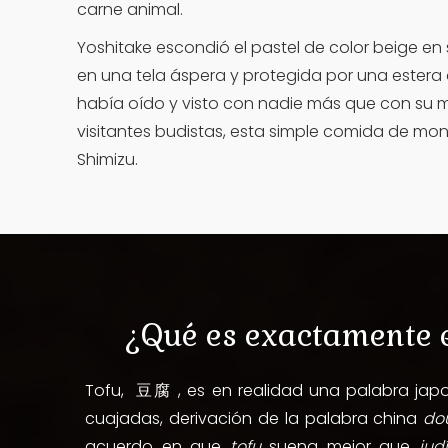
carne animal.
Yoshitake escondió el pastel de color beige e
en una tela áspera y protegida por una estera
había oído y visto con nadie más que con su ma
visitantes budistas, esta simple comida de monje
Shimizu.
¿Qué es exactamente e
Tofu, 豆腐 , es en realidad una palabra jap
cuajadas, derivación de la palabra china
do
acuerdo en que
tofu
suena mejor que
jud