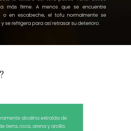
a más firme. A menos que se encuentre
o o en escabeche, el tofu normalmente se
 se refrigera para así retrasar su deterioro.
?
ramente alcalina extraída de
tierra, roca, arena y arcilla.