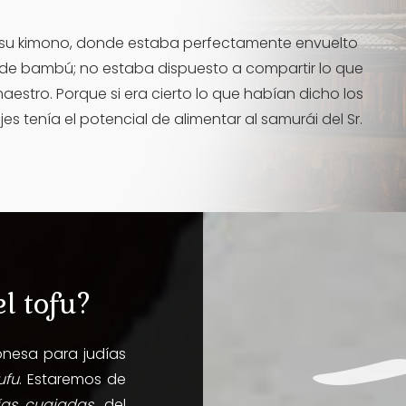
n su kimono, donde estaba perfectamente envuelto
 de bambú; no estaba dispuesto a compartir lo que
estro. Porque si era cierto lo que habían dicho los
s tenía el potencial de alimentar al samurái del Sr.
l tofu?
onesa para judías
ufu
. Estaremos de
ías cuajadas
, del