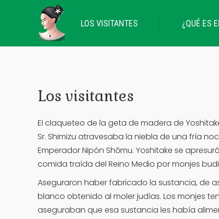
LOS VISITANTES
¿QUÉ ES E
Los visitantes
El claqueteo de la geta de madera de Yoshitake
Sr. Shimizu atravesaba la niebla de una fría no
Emperador Nipón Shōmu. Yoshitake se apresuró
comida traída del Reino Medio por monjes budis
Aseguraron haber fabricado la sustancia, de asp
blanco obtenido al moler judías. Los monjes ten
aseguraban que esa sustancia les había alimen