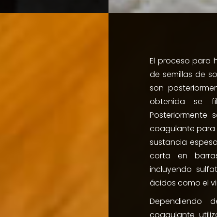
El proceso para 
de semillas de s
son posteriorme
obtenida se fi
Posteriormente 
coagulante para s
sustancia espesa 
corta en barras
incluyendo sulfa
ácidos como el vi
Dependiendo d
coagulante utili