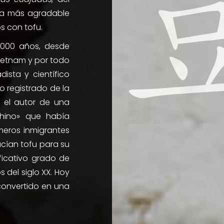
a más agradable
s con tofu.
.000 años, desde
ietnam y por todo
dista y científico
o registrado de la
r el autor de una
hino» que había
meros inmigrantes
ucían tofu para su
ficativo grado de
del siglo XX. Hoy
 convertido en una