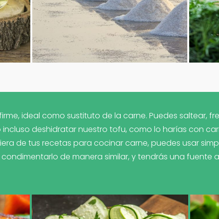
 firme, ideal como sustituto de la carne. Puedes saltear, fre
a o incluso deshidratar nuestro tofu, como lo harías con c
era de tus recetas para cocinar carne, puedes usar si
 condimentarlo de manera similar, y tendrás una fuente al