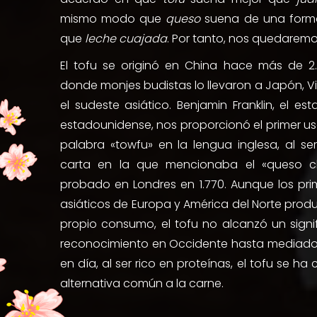
mismo modo que
queso
suena de una form
que
leche cuajada
. Por tanto, nos quedaremo
El tofu se originó en China hace más de 2
donde monjes budistas lo llevaron a Japón, V
el sudeste asiático. Benjamin Franklin, el esta
estadounidense, nos proporcionó el primer us
palabra «towfu» en la lengua inglesa, al se
carta en la que mencionaba el «queso c
probado en Londres en 1.770. Aunque los pri
asiáticos de Europa y América del Norte prod
propio consumo, el tofu no alcanzó un signi
reconocimiento en Occidente hasta mediados 
en día, al ser rico en proteínas, el tofu se ha
alternativa común a la carne.